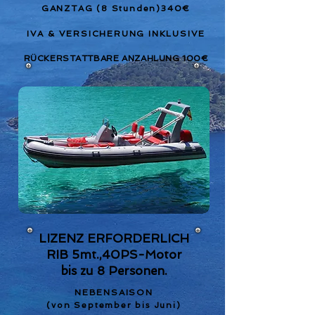
GANZTAG (8 Stunden)340€
IVA & VERSICHERUNG INKLUSIVE
RÜCKERSTATTBARE ANZAHLUNG 100€
LIZENZ ERFORDERLICH
RIB 5mt.,40PS-Motor
bis zu 8 Personen.
NEBENSAISON
(von September bis Juni)