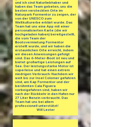
und ich sind Naturliebhaber und
haben das Team gebeten, uns die
besten versteckten Orte im
Naturpark Formentor zu zeigen, der
von der UNESCO zum
Weltkulturerbe erklärt wurde. Das
Team hat uns eine App mit einer
personalisierten Karte (die wir
hochgeladen haben) bereitgestellt,
die vom Team der
Bootsvermietung Formentor
erstellt wurde, und wir haben die
erstaunlichen Orte erreicht, indem
wir diesen Anweisungen gefolgt
sind. Das 6-Meter-Boot ist neu und
bietet großartige Leistungen auf
See. Der leistungsstarke Motor ist
superleise und hat einen extrem
niedrigen Verbrauch: Nachdem wir
weit bis zur Insel Colomer gefahren
sind, am Kap Formentor und der
berühmten Cala Figuera
vorbeigefahren sind, haben wir
nach der Rückkehr in den Hafen nur
27 Liter Benzin verbraucht. Das
Team hat uns bei allem
professionell unterstützt!
Will Lester