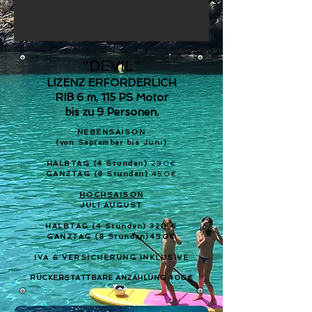
​"DEVIL"
LIZENZ ERFORDERLICH
RIB 6 m, 115 PS Motor
bis zu 9 Personen.
NEBENSAISON
(von September bis Juni)
HALBTAG (4 Stunden)
290
€
GANZTAG (8 Stunden)
450
€
HOCHSAISON
JULI AUGUST
HALBTAG (4 Stunden) 320 €
GANZTAG (8 Stunden)490€
IVA & VERSICHERUNG INKLUSIVE
RÜCKERSTATTBARE ANZAHLUNG 400€