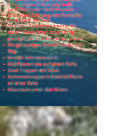
30-jährigen Erfahrung in der
Schifffahrt.
der Yachtbranche
Breite und Leistung des Rumpfes
,
sehr stabil auf See!
Yamaha-Außenbordmotor der
neuen Generation, zuverlässig,
geringer Verbrauch, geräuscharm.
Ein geräumiges Sonnenkissen am
Bug
Großer Sonnenschirm.
Kopfkissen wie auf einem Sofa
Zwei Treppen am Heck.
Schwimmtreppe in Edelstahlform
an einer Seite.
Stauraum unter den Sitzen.