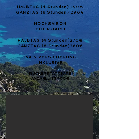
HALBTAG (4 Stunden)
190
€
GANZTAG (8 Stunden)
290
€
HOCHSAISON
JULI AUGUST
HALBTAG (4 Stunden)270€
GANZTAG (8 Stunden)380€
IVA & VERSICHERUNG
INKLUSIVE
RÜCKERSTATTBARE
ANZAHLUNG 100€