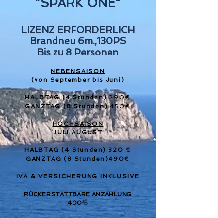
"SPARK ONE"
​LIZENZ ERFORDERLICH
Brandneu 6m.,130PS
Bis zu 8 Personen
NEBENSAISON
(von September bis Juni)
HALBTAG (4 Stunden)
290
€
GANZTAG (8 Stunden)
450
€
HOCHSAISON
JULI AUGUST
HALBTAG (4 Stunden) 320 €
GANZTAG (8 Stunden)490€
IVA & VERSICHERUNG INKLUSIVE
RÜCKERSTATTBARE ANZAHLUNG
€
400