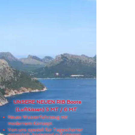
UNSERE NEUEN RIB Boote
(Luftkissen) 5 MT / 6 MT
Neues Wasserfahrzeug mit
modernem Konzept.
Von uns speziell für Tagescharter
entwickelt, basierend auf unserer